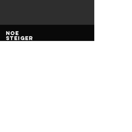
noe
steiger
Impressum
Datenschutz
© 2025 Noe Steiger
KONTAKT
Noe Steiger
E-Mail:
hallo@noesteiger.com